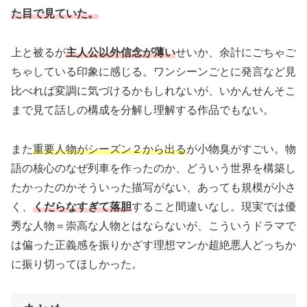
た目で見ていた。
上と被るが
主人公以外信念が薄い
せいか、余計にごちゃご
ちゃしている印象に感じる。ワンシーンごとに発言など見
比べれば変調に気づけるかもしれないが、いかんせんそこ
まで見て話しの構成を分解し理解する作品でもない。
また
重要人物がシーズン２から出る
が小物臭がすごい。物
語の核心のなぜ列車を作ったのか、どういう世界を構築し
たかったのかそういった描写がない、あっても規模が小さ
く、
くだらなすぎて落胆
すること間違いなし。現実では優
秀な人物＝崇高な人物とはならないが、こういうドラマで
は偏った正義感を振りかざす理想マンか超絶悪人どっちか
に振り切ってほしかった。