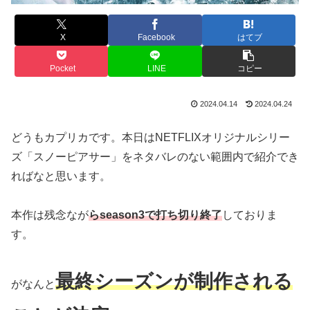
X
Facebook
はてブ
Pocket
LINE
コピー
2024.04.14
2024.04.24
どうもカプリカです。本日はNETFLIXオリジナルシリー
ズ「スノーピアサー」をネタバレのない範囲内で紹介でき
ればなと思います。
本作は残念なが
らseason3で打ち切り終了
しておりま
す。
最終シーズンが制作される
がなんと