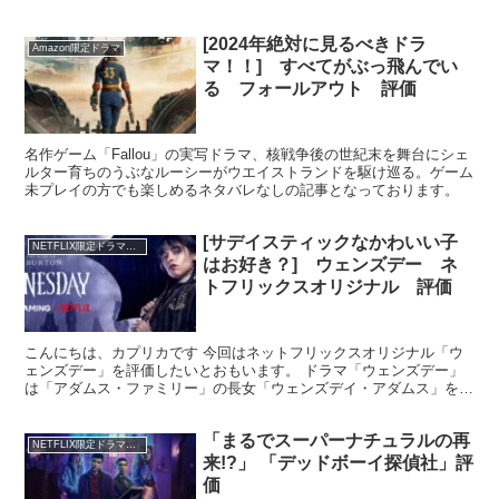
[2024年絶対に見るべきドラ
Amazon限定ドラマ
マ！！] すべてがぶっ飛んでい
る フォールアウト 評価
名作ゲーム「Fallou」の実写ドラマ、核戦争後の世紀末を舞台にシェ
ルター育ちのうぶなルーシーがウエイストランドを駆け巡る。ゲーム
未プレイの方でも楽しめるネタバレなしの記事となっております。
[サデイスティックなかわいい子
NETFLIX限定ドラマ評価
はお好き？] ウェンズデー ネ
トフリックスオリジナル 評価
こんにちは、カプリカです 今回はネットフリックスオリジナル「ウ
ェンズデー」を評価したいとおもいます。 ドラマ「ウェンズデー」
は「アダムス・ファミリー」の長女「ウェンズデイ・アダムス」を主
人公にしたスピンオフ作品で、ジャンルは学園ドラマサスペ...
「まるでスーパーナチュラルの再
NETFLIX限定ドラマ評価
来!?」 「デッドボーイ探偵社」評
価