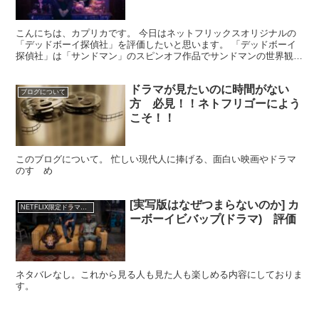
こんにちは、カプリカです。 今日はネットフリックスオリジナルの
「デッドボーイ探偵社」を評価したいと思います。 「デッドボーイ
探偵社」は「サンドマン」のスピンオフ作品でサンドマンの世界観を
もとに主人公たちが幽霊の探偵業を行う、サスペンスミステ...
ドラマが見たいのに時間がない
ブログについて
方 必見！！ネトフリゴーによう
こそ！！
このブログについて。 忙しい現代人に捧げる、面白い映画やドラマ
のすゝめ
[実写版はなぜつまらないのか] カ
NETFLIX限定ドラマ評価
ーボーイビバップ(ドラマ) 評価
ネタバレなし。これから見る人も見た人も楽しめる内容にしておりま
す。